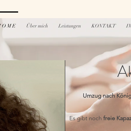
 O M E
Über mich
Leistungen
KONTAKT
I
Ak
Umzug nach König
Es gibt noch
freie Kapa