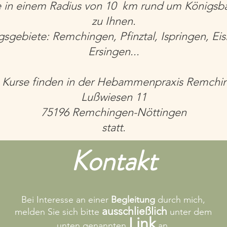
e in einem Radius von 10 km rund um Königsb
zu Ihnen.
gsgebiete: Remchingen, Pfinztal, Ispringen, Eisi
Ersingen...
e Kurse finden in der Hebammenpraxis Remchi
Lußwiesen 11
75196 Remchingen-Nöttingen
statt.
Kontakt
Bei Interesse an einer
Begleitung
durch mich,
ausschließlich
melden Sie sich bitte
unter dem
Link
unten genannten
an.