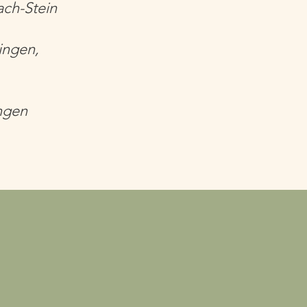
ach-Stein
ngen​,
ngen